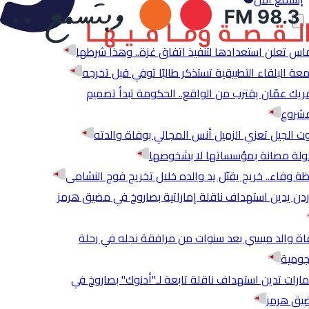
س تعلن استعدادها لتنفيذ اتفاق غزة.. وهذا شرطها
عة البلقاء التطبيقية تستذكر طالبًا توفي قبل تخرجه
ريك عمّان يقترب من الواقع.. الحكومة تبدأ تصميم
مشروع
 الجيل تعزي الزميل أنس المجالي بوفاة والدته
ولة مصانة بمؤسساتها لا بشخوصها
ة وفاء.. خريج يقبّل يد والده خلال تخريج فوج النشامى
ردن يدين استهداف ناقلة إماراتية بصاروخ في مضيق هرمز
ة والد ميسي بعد سنوات من مرافقة نجله في رحلة
جومية
مارات تدين استهداف ناقلة تابعة لـ"أدنوك" بصاروخ في
يق هرمز