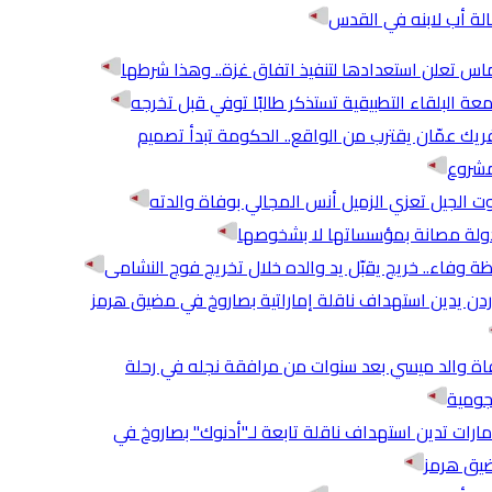
لة أب لابنه في القدس
س تعلن استعدادها لتنفيذ اتفاق غزة.. وهذا شرطها
عة البلقاء التطبيقية تستذكر طالبًا توفي قبل تخرجه
ريك عمّان يقترب من الواقع.. الحكومة تبدأ تصميم
مشروع
 الجيل تعزي الزميل أنس المجالي بوفاة والدته
ولة مصانة بمؤسساتها لا بشخوصها
ة وفاء.. خريج يقبّل يد والده خلال تخريج فوج النشامى
ردن يدين استهداف ناقلة إماراتية بصاروخ في مضيق هرمز
ة والد ميسي بعد سنوات من مرافقة نجله في رحلة
جومية
مارات تدين استهداف ناقلة تابعة لـ"أدنوك" بصاروخ في
يق هرمز